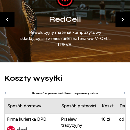
RedCell
ich
Rewolucyjny materiał kompozytowy
Su
e
składający się z mieszanki materiałów V-CELL
lep
I REVA.
Koszty wysyłki
Sposób dostawy
Sposób płatności
Koszt
Darm
Firma kurierska DPD
Przelew
16 zł
od 40
tradycyjny