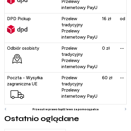
Przelewy
internetowy PayU
DPD Pickup
Przelew
16 zł
od 40
tradycyjny
Przelewy
internetowy PayU
Odbiór osobisty
Przelew
0 zł
--
tradycyjny
Przelewy
internetowy PayU
Poczta - Wysyłka
Przelew
60 zł
--
zagraniczna UE
tradycyjny
Przelewy
internetowy PayU
Ostatnio oglądane