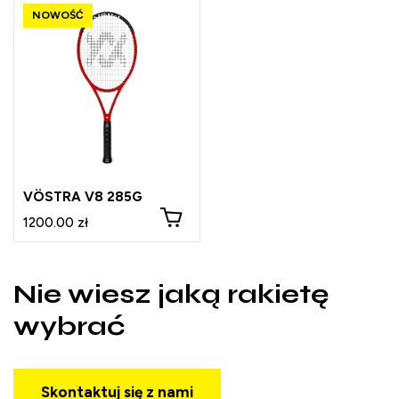
G0
G1
G2
G3
G4
G5
VÖSTRA V8 285G
1200.00 zł
Nie wiesz jaką rakietę
wybrać
Skontaktuj się z nami