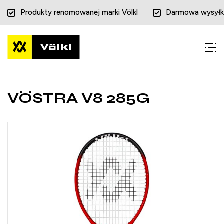
Produkty renomowanej marki Völkl
Darmowa wysyłk
Przejdź
Przejdź
do menu
do
głównego
menu
w
stopce
VÖSTRA V8 285G