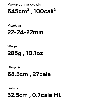
Powierzchnia główki
645cm² , 100cali²
Przekrój
22-24-22mm
Waga
285g , 10.1oz
Długość
68.5cm , 27cala
Balans
32.5cm , 0.7cala HL