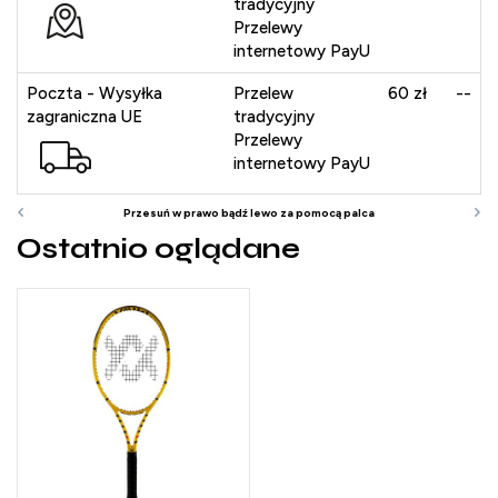
tradycyjny
Przelewy
internetowy PayU
Poczta - Wysyłka
Przelew
60 zł
--
zagraniczna UE
tradycyjny
Przelewy
internetowy PayU
Ostatnio oglądane
G2
G3
G4
G5