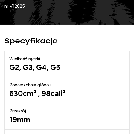
nr V12625
Specyfikacja
Wielkość rączki
G2, G3, G4, G5
Powierzchnia główki
630cm² , 98cali²
Przekrój
19mm