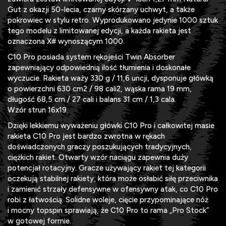
Gut z okazji 50-lecia, czarny skórzany uchwyt, a także
pokrowiec w stylu retro. Wyprodukowano jedynie 1000 sztuk
tego modelu z limitowanej edycji, a każda rakieta jest
oznaczona X# wynoszącym 1000.
C10 Pro posiada system rękojeści Twin Absorber
zapewniający odpowiednią ilość tłumienia i doskonałe
wyczucie. Rakieta waży 330 g / 11,6 uncji, dysponuje główką
o powierzchni 630 cm2 / 98 cali2, wąska rama 19 mm,
długość 68,5 cm / 27 cali i balans 31 cm / 1,3 cala.
Wzór strun 16x19.
Dzięki lekkiemu wyważeniu główki C10 Pro i całkowitej masie
rakieta C10 Pro jest bardzo zwrotna w rękach
doświadczonych graczy poszukujących tradycyjnych,
ciężkich rakiet. Otwarty wzór naciągu zapewnia duży
potencjał rotacyjny. Gracze używający rakiet tej kategorii
oczekują stabilnej rakiety, która może osłabić siłę przeciwnika
i zamienić strzały defensywne w ofensywny atak, co C10 Pro
robi z łatwością. Solidne woleje, cięcie przypominające nóż
i mocny topspin sprawiają, że C10 Pro to rama „Pro Stock”
w gotowej formie.