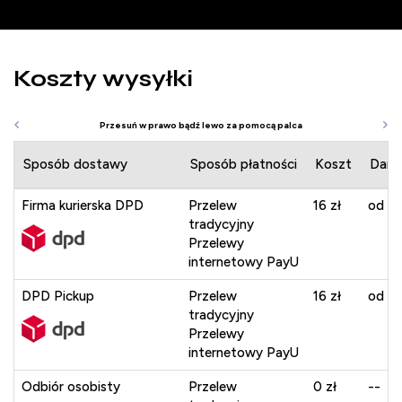
Koszty wysyłki
Sposób dostawy
Sposób płatności
Koszt
Darm
Firma kurierska DPD
Przelew
16 zł
od 40
tradycyjny
Przelewy
internetowy PayU
DPD Pickup
Przelew
16 zł
od 40
tradycyjny
Przelewy
internetowy PayU
Odbiór osobisty
Przelew
0 zł
--