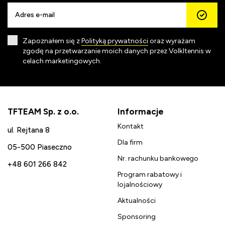
Zapoznałem się z
Polityką prywatności
oraz wyrażam
zgodę na przetwarzanie moich danych przez Volkltennis w
celach marketingowych.
TFTEAM Sp. z o.o.
Informacje
Kontakt
ul. Rejtana 8
Dla firm
05-500 Piaseczno
Nr. rachunku bankowego
+48 601 266 842
Program rabatowy i
lojalnościowy
Aktualności
Sponsoring