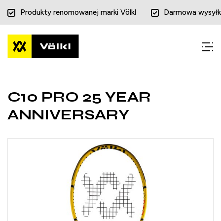
Produkty renomowanej marki Völkl
Darmowa wysyłk
Przejdź
Przejdź
do menu
do
głównego
menu
w
stopce
C10 PRO 25 YEAR
ANNIVERSARY