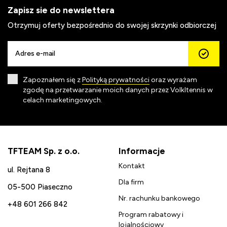
Zapisz sie do newslettera
Otrzymuj oferty bezpośrednio do swojej skrzynki odbiorczej
Zapoznałem się z
Polityką prywatności
oraz wyrażam
zgodę na przetwarzanie moich danych przez Volkltennis w
celach marketingowych.
TFTEAM Sp. z o.o.
Informacje
Kontakt
ul. Rejtana 8
Dla firm
05-500 Piaseczno
Nr. rachunku bankowego
+48 601 266 842
Program rabatowy i
lojalnościowy