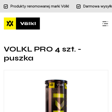
Produkty renomowanej marki Völkl
Darmowa wysyłk
Przejdź
Przejdź
do menu
do
głównego
menu
w
stopce
VOLKL PRO 4 szt. -
puszka