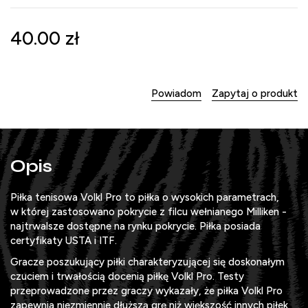
40.00
zł
Powiadom
Zapytaj o produkt
Opis
Piłka tenisowa Volkl Pro to piłka o wysokich parametrach,
w której zastosowano pokrycie z filcu wełnianego Milliken -
najtrwalsze dostępne na rynku pokrycie. Piłka posiada
certyfikaty USTA i ITF.
Gracze poszukujący piłki charakteryzującej się doskonałym
czuciem i trwałością docenią piłkę Volkl Pro. Testy
przeprowadzone przez graczy wykazały, że piłka Volkl Pro
zapewnia niezmiennie dłuższą grę niż większość innych piłek