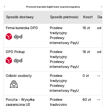
Sposób dostawy
Sposób płatności
Koszt
Darm
Firma kurierska DPD
Przelew
16 zł
od 40
tradycyjny
Przelewy
internetowy PayU
DPD Pickup
Przelew
16 zł
od 40
tradycyjny
Przelewy
internetowy PayU
Odbiór osobisty
Przelew
0 zł
--
tradycyjny
Przelewy
internetowy PayU
Poczta - Wysyłka
Przelew
60 zł
--
zagraniczna UE
tradycyjny